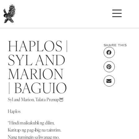
HAPLOS |
SHARE THIS
SYL AND
MARION
| BAGUIO
Syl and Marion, Talata Prenup🦉
Haplos
“Hindi maikukubli ng dilim,
Kutitap ng pag-ibig na taimtim.
Nang tumingin sa liwanag mo,