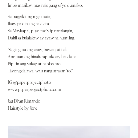
Imbis masilaw, mas nais pang sa’yo dumako.
Sa pagpikit ng mga mata,
Ikaw pa din ang nakikita.
Sa Maykapal, puso mo’y ipinanalangin,
Dahil sa bulalakaw ay ayaw na humiling.
Nagtugma ang araw, buwan, at tala.
Anoman ang hinaharap, ako ay handa na.
Pipiliin ang yakap at haplos mo.
Tayong dalawa, wala nang atrasan ‘to.”
IG @paperprojectphoto
www.paperprojectphoto.com
Jau Dhan Rimando
Hairstyle by Jiane