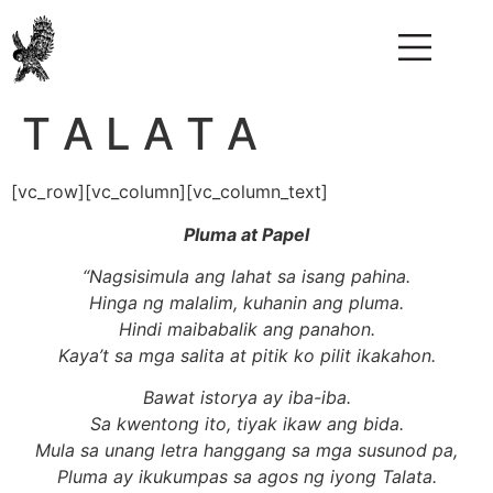
T A L A T A
[vc_row][vc_column][vc_column_text]
Pluma at Papel
“Nagsisimula ang lahat sa isang pahina.
Hinga ng malalim, kuhanin ang pluma.
Hindi maibabalik ang panahon.
Kaya’t sa mga salita at pitik ko pilit ikakahon.
Bawat istorya ay iba-iba.
Sa kwentong ito, tiyak ikaw ang bida.
Mula sa unang letra hanggang sa mga susunod pa,
Pluma ay ikukumpas sa agos ng iyong Talata.