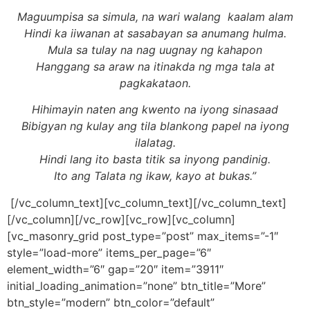
Maguumpisa sa simula, na wari walang kaalam alam
Hindi ka iiwanan at sasabayan sa anumang hulma.
Mula sa tulay na nag uugnay ng kahapon
Hanggang sa araw na itinakda ng mga tala at
pagkakataon.
Hihimayin naten ang kwento na iyong sinasaad
Bibigyan ng kulay ang tila blankong papel na iyong
ilalatag.
Hindi lang ito basta titik sa inyong pandinig.
Ito ang Talata ng ikaw, kayo at bukas.”
[/vc_column_text][vc_column_text][/vc_column_text]
[/vc_column][/vc_row][vc_row][vc_column]
[vc_masonry_grid post_type=”post” max_items=”-1″
style=”load-more” items_per_page=”6″
element_width=”6″ gap=”20″ item=”3911″
initial_loading_animation=”none” btn_title=”More”
btn_style=”modern” btn_color=”default”