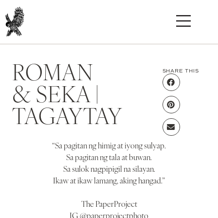
ROMAN
SHARE THIS
& SEKA |
TAGAYTAY
“Sa pagitan ng himig at iyong sulyap.
Sa pagitan ng tala at buwan.
Sa sulok nagpipigil na silayan.
Ikaw at ikaw lamang, aking hangad.”
The PaperProject
IG @paperprojectphoto